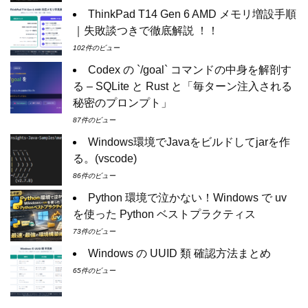
ThinkPad T14 Gen 6 AMD メモリ増設手順
｜失敗談つきで徹底解説 ！！
102件のビュー
Codex の `/goal` コマンドの中身を解剖す
る – SQLite と Rust と「毎ターン注入される
秘密のプロンプト」
87件のビュー
Windows環境でJavaをビルドしてjarを作
る。(vscode)
86件のビュー
Python 環境で泣かない！Windows で uv
を使った Python ベストプラクティス
73件のビュー
Windows の UUID 類 確認方法まとめ
65件のビュー