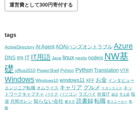
tags
Azure
AI Agent
AOAIハンズオントラブル
ActiveDirectory
NW基
IT用語
IT
linux
DNS
nodejs
IPA
Java
nextjs
礎
Python
Translation
office2010
PowerShell
Pyhton
VTR
Windows
お金
windows11
Windows10
XFF
インタビュー
キャリア
グルメ
エンジニア転職
オムライス
ネッ
スタンスミス
トワークキャプチャ
バイク
パソコン
ラズパイ
外資IT
投
就活
手土産
読書録
転職
知らない会社
資
月間ポレン
磨き方
革スニーカー
革
靴