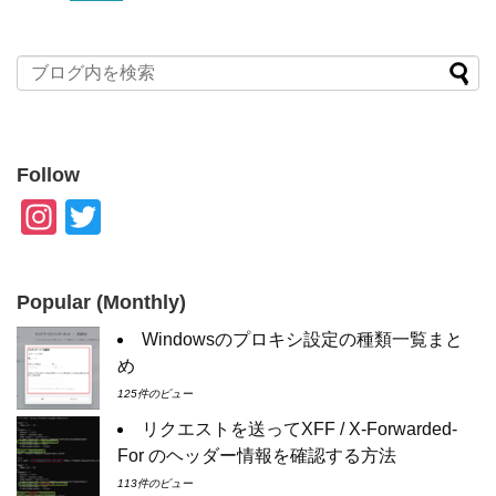
Follow
In
T
st
wi
a
tt
Popular (Monthly)
gr
er
Windowsのプロキシ設定の種類一覧まと
a
め
m
125件のビュー
リクエストを送ってXFF / X-Forwarded-
For のヘッダー情報を確認する方法
113件のビュー