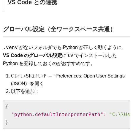
VS Code との連携
グローバル設定（全ワークスペース共通）
.venv
がないフォルダでも Python が正しく動くように、
VS Code のグローバル設定
に uv でインストールした
Python を登録しておくのがおすすめです。
Ctrl+Shift+P
→ "Preferences: Open User Settings
(JSON)" を開く
以下を追加：
{
"python.defaultInterpreterPath"
:
"C:\\Us
}