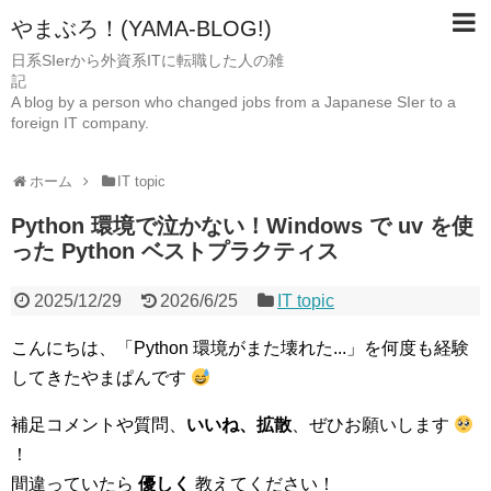
やまぶろ！(YAMA-BLOG!)
日系SIerから外資系ITに転職した人の雑
A blog by a person who changed jobs from a Japanese SIer to a
foreign IT company.
ホーム
IT topic
Python 環境で泣かない！Windows で uv を使
った Python ベストプラクティス
2025/12/29
2026/6/25
IT topic
こんにちは、「Python 環境がまた壊れた...」を何度も経験
してきたやまぱんです
補足コメントや質問、
いいね、拡散
、ぜひお願いします
！
間違っていたら
優しく
教えてください！