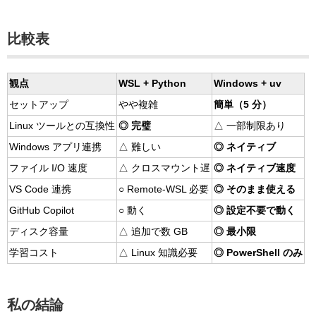
比較表
観点
WSL + Python
Windows + uv
セットアップ
やや複雑
簡単（5 分）
Linux ツールとの互換性
◎ 完璧
△ 一部制限あり
Windows アプリ連携
△ 難しい
◎ ネイティブ
ファイル I/O 速度
△ クロスマウント遅
◎ ネイティブ速度
VS Code 連携
○ Remote-WSL 必要
◎ そのまま使える
GitHub Copilot
○ 動く
◎ 設定不要で動く
ディスク容量
△ 追加で数 GB
◎ 最小限
学習コスト
△ Linux 知識必要
◎ PowerShell のみ
私の結論