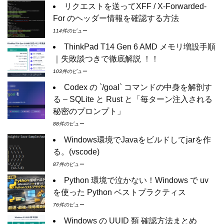
リクエストを送ってXFF / X-Forwarded-
For のヘッダー情報を確認する方法
114件のビュー
ThinkPad T14 Gen 6 AMD メモリ増設手順
｜失敗談つきで徹底解説 ！！
103件のビュー
Codex の `/goal` コマンドの中身を解剖す
る – SQLite と Rust と「毎ターン注入される
秘密のプロンプト」
88件のビュー
Windows環境でJavaをビルドしてjarを作
る。(vscode)
87件のビュー
Python 環境で泣かない！Windows で uv
を使った Python ベストプラクティス
76件のビュー
Windows の UUID 類 確認方法まとめ