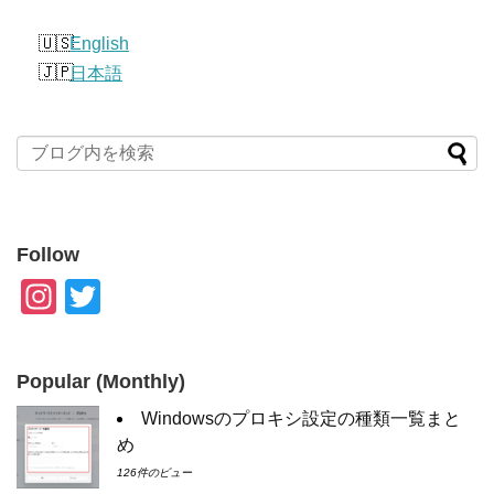
English
日本語
Follow
In
T
st
wi
a
tt
Popular (Monthly)
gr
er
Windowsのプロキシ設定の種類一覧まと
a
め
m
126件のビュー