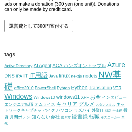
ads or make a donation (300 yen (one unit)). Donations
can only be made by credit card.
tags
Azure
AI Agent
AOAIハンズオントラブル
ActiveDirectory
NW基
IT用語
IT
linux
DNS
nodejs
IPA
Java
nextjs
礎
Python
Translation
office2010
PowerShell
Pyhton
VTR
Windows
お金
windows11
Windows10
XFF
インタビュー
キャリア
グルメ
エンジニア転職
オムライス
ネッ
スタンスミス
トワークキャプチャ
バイク
パソコン
ラズパイ
外資IT
投
就活
手土産
読書録
転職
知らない会社
資
月間ポレン
磨き方
革スニーカー
革
靴