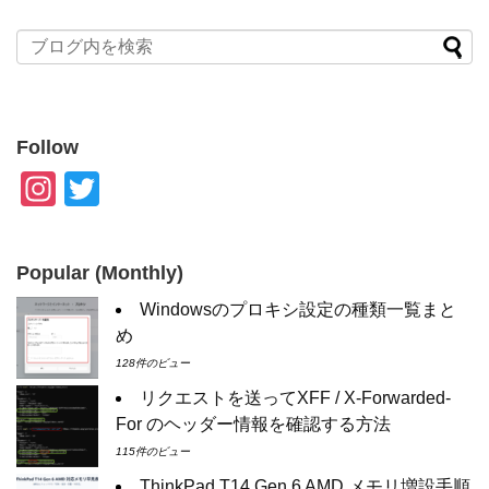
Follow
In
T
st
wi
a
tt
Popular (Monthly)
gr
er
Windowsのプロキシ設定の種類一覧まと
a
め
m
128件のビュー
リクエストを送ってXFF / X-Forwarded-
For のヘッダー情報を確認する方法
115件のビュー
ThinkPad T14 Gen 6 AMD メモリ増設手順