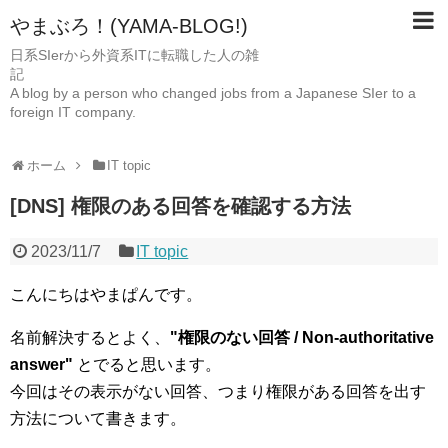
やまぶろ！(YAMA-BLOG!)
日系SIerから外資系ITに転職した人の雑
A blog by a person who changed jobs from a Japanese SIer to a
foreign IT company.
ホーム
IT topic
[DNS] 権限のある回答を確認する方法
2023/11/7
IT topic
こんにちはやまぱんです。
名前解決するとよく、
"権限のない回答 / Non-authoritative
answer"
とでると思います。
今回はその表示がない回答、つまり権限がある回答を出す
方法について書きます。