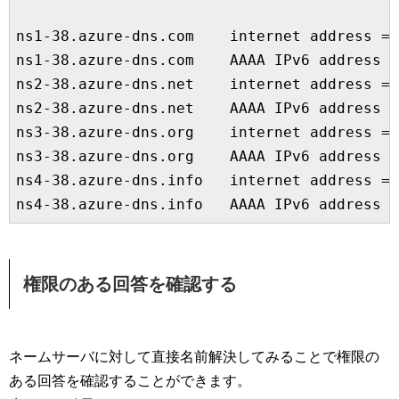
ns1-38.azure-dns.com    internet address = 
ns1-38.azure-dns.com    AAAA IPv6 address =
ns2-38.azure-dns.net    internet address = 
ns2-38.azure-dns.net    AAAA IPv6 address =
ns3-38.azure-dns.org    internet address = 
ns3-38.azure-dns.org    AAAA IPv6 address =
ns4-38.azure-dns.info   internet address = 
ns4-38.azure-dns.info   AAAA IPv6 address =
権限のある回答を確認する
ネームサーバに対して直接名前解決してみることで権限の
ある回答を確認することができます。