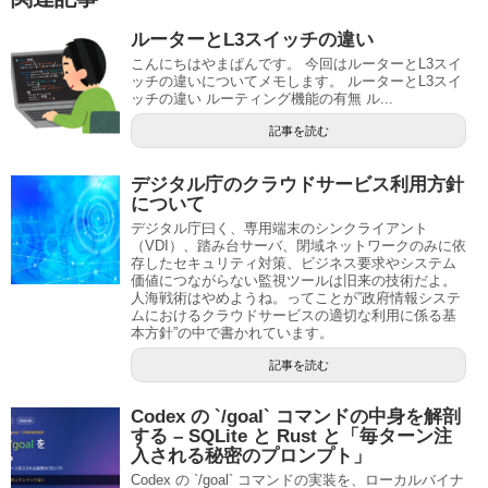
ルーターとL3スイッチの違い
こんにちはやまぱんです。 今回はルーターとL3スイ
ッチの違いについてメモします。 ルーターとL3スイ
ッチの違い ルーティング機能の有無 ル...
記事を読む
デジタル庁のクラウドサービス利用方針
について
デジタル庁曰く、専用端末のシンクライアント
（VDI）、踏み台サーバ、閉域ネットワークのみに依
存したセキュリティ対策、ビジネス要求やシステム
価値につながらない監視ツールは旧来の技術だよ。
人海戦術はやめようね。ってことが”政府情報システ
ムにおけるクラウドサービスの適切な利用に係る基
本方針”の中で書かれています。
記事を読む
Codex の `/goal` コマンドの中身を解剖
する – SQLite と Rust と「毎ターン注
入される秘密のプロンプト」
Codex の `/goal` コマンドの実装を、ローカルバイナ