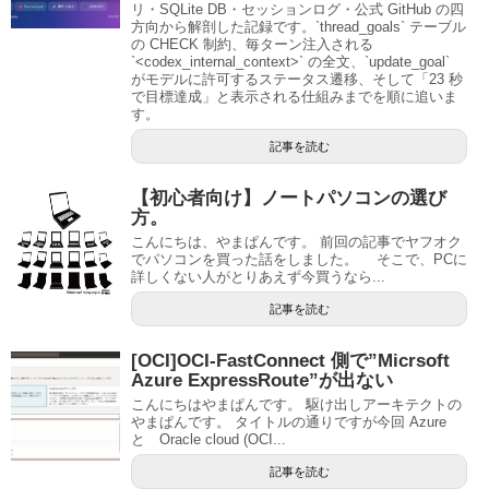
リ・SQLite DB・セッションログ・公式 GitHub の四
方向から解剖した記録です。`thread_goals` テーブル
の CHECK 制約、毎ターン注入される
`<codex_internal_context>` の全文、`update_goal`
がモデルに許可するステータス遷移、そして「23 秒
で目標達成」と表示される仕組みまでを順に追いま
す。
記事を読む
【初心者向け】ノートパソコンの選び
方。
こんにちは、やまぱんです。 前回の記事でヤフオク
でパソコンを買った話をしました。 そこで、PCに
詳しくない人がとりあえず今買うなら...
記事を読む
[OCI]OCI-FastConnect 側で”Micrsoft
Azure ExpressRoute”が出ない
こんにちはやまぱんです。 駆け出しアーキテクトの
やまぱんです。 タイトルの通りですが今回 Azure
と Oracle cloud (OCI...
記事を読む