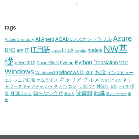
tags
Azure
AI Agent
AOAIハンズオントラブル
ActiveDirectory
NW基
IT用語
IT
linux
DNS
nodejs
IPA
Java
nextjs
礎
Python
Translation
office2010
PowerShell
Pyhton
VTR
Windows
お金
windows11
Windows10
XFF
インタビュー
キャリア
グルメ
エンジニア転職
オムライス
ネッ
スタンスミス
トワークキャプチャ
バイク
パソコン
ラズパイ
外資IT
投
就活
手土産
読書録
転職
知らない会社
資
月間ポレン
磨き方
革スニーカー
革
靴