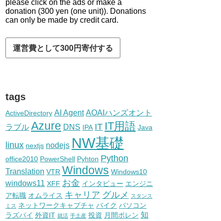
please click on the ads or make a
donation (300 yen (one unit)). Donations
can only be made by credit card.
tags
AI Agent
AOAIハンズオント
ActiveDirectory
Azure
IT用語
IT
ラブル
DNS
IPA
Java
NW基礎
linux
nodejs
nextjs
Python
office2010
PowerShell
Pyhton
Windows
Translation
VTR
Windows10
お金
windows11
XFF
インタビュー
エンジニ
キャリア
グルメ
ア転職
オムライス
スタンス
ネットワークキャプチャ
バイク
パソコン
ミス
知
ラズパイ
外資IT
投資
月間ポレン
就活
手土産