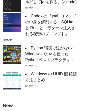
ルドしてjarを作る。(vscode)
92件のビュー
Codex の `/goal` コマンド
の中身を解剖する – SQLite
と Rust と「毎ターン注入さ
れる秘密のプロンプト」
88件のビュー
Python 環境で泣かない！
Windows で uv を使った
Python ベストプラクティス
73件のビュー
Windows の UUID 類 確認
方法まとめ
68件のビュー
New