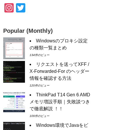
In
T
st
wi
a
tt
Popular (Monthly)
gr
er
Windowsのプロキシ設定
a
の種類一覧まとめ
m
134件のビュー
リクエストを送ってXFF /
X-Forwarded-For のヘッダー
情報を確認する方法
120件のビュー
ThinkPad T14 Gen 6 AMD
メモリ増設手順｜失敗談つき
で徹底解説 ！！
109件のビュー
Windows環境でJavaをビ