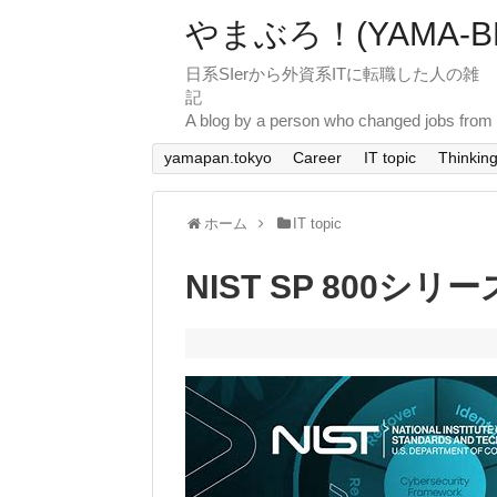
やまぶろ！(YAMA-BL
日系SIerから外資系ITに転職した人の雑
A blog by a person who changed jobs from 
yamapan.tokyo
Career
IT topic
Thinkin
ホーム
IT topic
NIST SP 800シリ