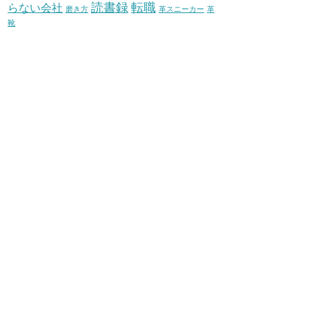
読書録
転職
らない会社
磨き方
革スニーカー
革
靴