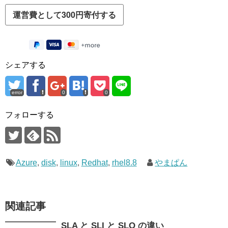
シェアする
error
0
0
フォローする
Azure
,
disk
,
linux
,
Redhat
,
rhel8.8
やまぱん
関連記事
SLA と SLI と SLO の違い