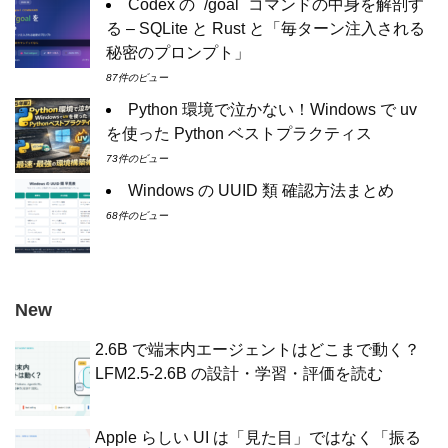
Codex の `/goal` コマンドの中身を解剖す
る – SQLite と Rust と「毎ターン注入される
秘密のプロンプト」
87件のビュー
Python 環境で泣かない！Windows で uv
を使った Python ベストプラクティス
73件のビュー
Windows の UUID 類 確認方法まとめ
68件のビュー
New
2.6B で端末内エージェントはどこまで動く？
LFM2.5-2.6B の設計・学習・評価を読む
Apple らしい UI は「見た目」ではなく「振る