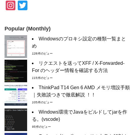
In
T
st
wi
a
tt
Popular (Monthly)
gr
er
Windowsのプロキシ設定の種類一覧まと
a
め
m
128件のビュー
リクエストを送ってXFF / X-Forwarded-
For のヘッダー情報を確認する方法
115件のビュー
ThinkPad T14 Gen 6 AMD メモリ増設手順
｜失敗談つきで徹底解説 ！！
105件のビュー
Windows環境でJavaをビルドしてjarを作
る。(vscode)
95件のビュー